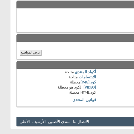
أكواد المنتدى
متاحة
الابتسامات
متاحة
كود [IMG]
معطلة
[VIDEO]
الكود هو
معطلة
كود HTML
معطلة
قوانين المنتدى
الاتصال بنا
منتدى الأصلين
الأرشيف
الأعلى