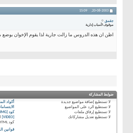
15:09
20-08-2003,
جقمق
موقوف لأسباب إدارية
اظن ان هذه الدروس ما زالت جارية لذا يقوم الإخوان بوضع م
ضوابط المشاركة
لا تستطيع
إضافة مواضيع جديدة
أكواد الم
لا تستطيع
الرد على المواضيع
الابتساما
لا تستطيع
إرفاق ملفات
كود [IMG]
لا تستطيع
تعديل مشاركاتك
[VIDEO]
ا
كود HTML
قوانين ال