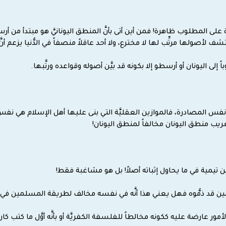
ادرة على المطلوب ظاهرة! فمن أين أتى بأنَّ المنطق اليونانيَّ هو مبتدأ من
شف لأصولها مرتِّب لها لا مخترع، ولا أحد عاقلاً منصفاً في الدُّنيا يزعم أن
إلى اليونان أو أرسطو إلا بكونه قد بيَّن أصوله وقواعده ورتَّبها.
ى نفس المصادرة، فالموازين العقليَّة التي بنى عليها أهل الإسلام هي نفس م
تعريب منطق اليونان مخالفاً لمنطق اليونان!
 ابن تيمية في ما يحاول إثباته أصلاً! بل هو مشاغبة فقط!
قد ذمُّوه فهل يعني هذا أنَّه في نفسه مخالف لطريقة المسلمين في ا
لأمور عارضة عليه ككونه مخالطاً للفلسفة الكفريَّة أو بأنَّه أوَّل ما كتب ك