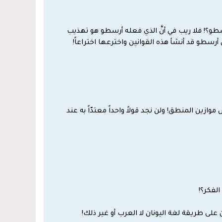
 أرسطو؟! فلا ريب في أنَّ الذي فعله أرسطو هو تهذيب
َّ أرسطو قد أنشأ هذه القوانين واخترعها اختراعاً!
وازين المنطق! ولن نجد قولاً واحداً معتدّاً به عند
لفكر؟!
ان على طريقة لغة اليونان لا العرب أو غير ذلك!