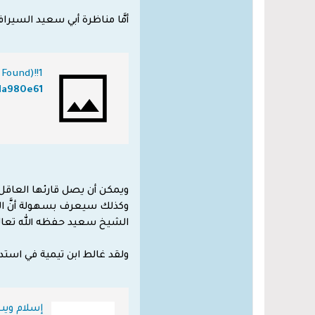
أمَّا مناظرة أبي سعيد السيرافي
Found)!!1
1a980e61
ويمكن أن يصل قارئها العاقل ب
وكذلك سيعرف بسهولة أنَّ السي
الشيخ سعيد حفظه الله تعالى
ولقد غالط ابن تيمية في استدل