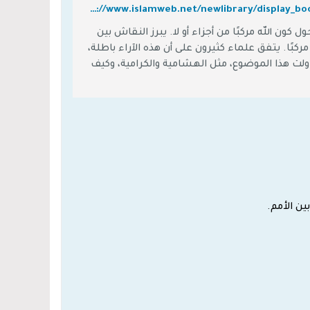
http://www.islamweb.net/newlibrary/display_book.php?bk_no=22&ID=561&idfrom=930&idto=961&bookid=22&startno=18
ون الله مركبًا من أجزاء أو لا. يبرز النقاش بين
كبًا. يتفق علماء كثيرون على أن هذه الآراء باطلة،
اولت هذا الموضوع، مثل الهشامية والكرامية، وكيف
لله تعالى بالنقائص، مما يتعارض مع المعقول
ين الأمم.