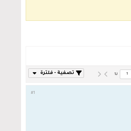
تصفية - فلترة
لـ
1
#1