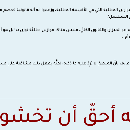
وازين العقلية التي هي الأقيسة العقلية، وزعموا أنه آلة قانونية تعصم م
زم التسلسل".
 هو الميزان والقانون الكليُّ، فليس هناك موازين عقليَّة توزن به! بل هو آلة 
أو...
نَّه عارف بأنَّ المنطق لا يَرِدُ عليه ما ذكره، لكنَّه يفعل ذلك مشاغبة على
ه أحقّ أن تخشوه