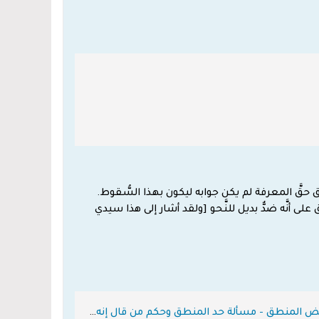
حقَّ المعرفة لم يكن جوابه ليكون بهذا السُّقوط.
أنَّه ضدٌّ بديل للنَّحو [ولقد أشار إلى هذا سيدي
إسلام ويب - مجموع فتاوى ابن تيمية - المنطق - كتاب المنطق - مختصر كتاب نقض المنطق - مسألة حد المنطق وحكم من قال إنه فرض كفاية - ما دخل على الناس بسبب المنطق من الخطأ والضلال يتبين من وجوه - الوجه الثالث عشر الحد إذا كان له جزءان فلا بد لجزأيه من تصور- الجزء رقم9