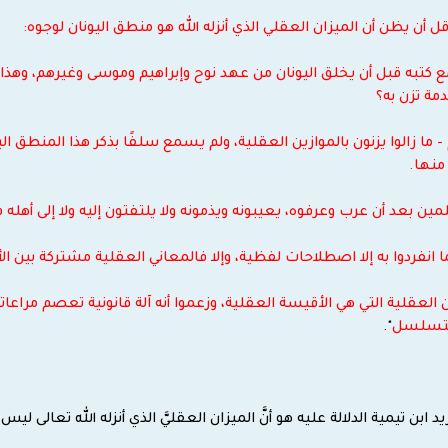
قل أن يظن أن الميزان العقلي الذي أنزله الله هو منطق اليونان لوجوه:
ين مع كتبه قبل أن يخلق اليونان من عهد نوح وإبراهيم وموسى وغيرهم، وه
مة تزن به؟
ام - ما زالوا يزنون بالموازين العقلية، ولم يسمع سلفًا بذكر هذا المنطق ا
 منها.
سلمين بعد أن عرب وعرفوه، يعيبونه ويذمونه ولا يلتفتون إليه ولا إلى أهل
ا انفردوا به إلا اصطلاحات لفظية، وإلا فالمعاني العقلية مشتركة بين ال
 العقلية التي هي الأقيسة العقلية، وزعموا أنه آلة قانونية تعصم مراعات
 التسلسل
".
لذي يريد ابن تيمية الدلالة عليه هو أنَّ الميزان العقليَّ الذي أنزله الله تعال