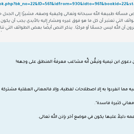
ص مسألة طبيعة الله سبحانه وتعالى وكيفية وصفه، مشيرًا إلى الجدل حول ك
ف التي تعتبر أن كل ما هو فوق غيره ومشار إليه بالأيدي يجب أن يكون مر
ن أن الله ليس جسمًا أو مركبًا. يذكر النص أيضًا بعض الطوائف التي تن
لاتهم. كما يُشير إلى الأفكار الخاطئة التي يتم ترويجها، والتي تصف ا
ن دعوى ابن تيمية وتيقُّن أنَّه مشاغب معرفةُ المنطق على وجهه!
فيه مما انفردوا به إلا اصطلاحات لفظية، وإلا فالمعاني العقلية مشتركة ب
معاني كثيرة فاسدة".
مه دليلاً عليها يكون في موضع آخر بإذن الله تعالى.