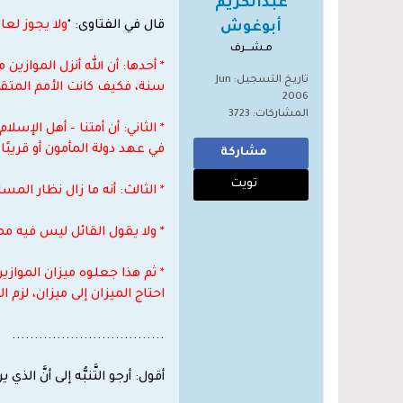
عبدالكريم
قال في الفتاوى: "
ولا يجوز لعا
أبوغوش
مـشـــرف
* أحدها: أن الله أنزل المواز
تاريخ التسجيل:
Jun
سنة، فكيف كانت الأمم المتقد
2006
المشاركات:
3723
* الثاني: أن أمتنا - أهل الإسل
في عهد دولة المأمون أو قريبًا
مشاركة
تويت
* الثالث: أنه ما زال نظار الم
* ولا يقول القائل ليس فيه مم
* ثم هذا جعلوه ميزان الموازين
احتاج الميزان إلى ميزان، لزم
..................................
أقول: أرجو التَّنبُّه إلى أنَّ ا